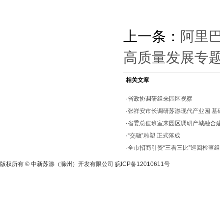
上一条：
阿里
高质量发展专
相关文章
·
省政协调研组来园区视察
·
张祥安市长调研苏滁现代产业园 基
·
省委总值班室来园区调研产城融合
·
“交融”雕塑 正式落成
·
全市招商引资“三看三比”巡回检查
版权所有 © 中新苏滁（滁州）开发有限公司
皖ICP备12010611号