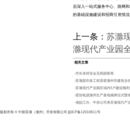
后深入一站式服务中心、路网和
的基础设施建设和招商引资情况
上一条：
苏滁现
滁现代产业园全
相关文章
·
市长张祥安会见韩国客商
·
苏滁园市政工程喜获滁州市建筑业
·
苏滁现代产业园区域内5户建设顺利
·
星恒电源滁州生产基地揭牌仪式暨
·
省皖江办、中咨公司来苏滁现代产
版权所有 © 中新苏滁（滁州）开发有限公司
皖ICP备12010611号