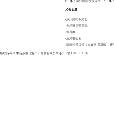
上一条：
徽州路滨水景观带
下一条
相关文章
·
苏州路街头游园
·
鱼尾狮局部景观
·
鱼尾狮
·
鱼尾狮公园
·
清流河景观带（会峰路-苏州路）夜
版权所有 © 中新苏滁（滁州）开发有限公司
皖ICP备12010611号