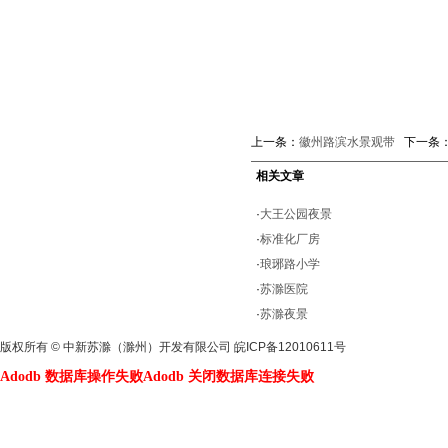
上一条：
徽州路滨水景观带
下一条
相关文章
·
大王公园夜景
·
标准化厂房
·
琅琊路小学
·
苏滁医院
·
苏滁夜景
版权所有 © 中新苏滁（滁州）开发有限公司
皖ICP备12010611号
Adodb 数据库操作失败
Adodb 关闭数据库连接失败